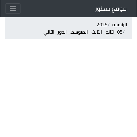
موقع سطور
الرئيسية
2025
05_نتائج_الثالث_المتوسط_الدور_الثاني